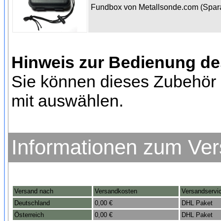
Fundbox von Metallsonde.com (Spa
Hinweis zur Bedienung d
Sie können dieses Zubehör 
mit auswählen.
Informationen zum Ve
Versand nach
Versandkosten
Versandservi
Deutschland
0,00 €
DHL Paket
Österreich
0,00 €
DHL Paket