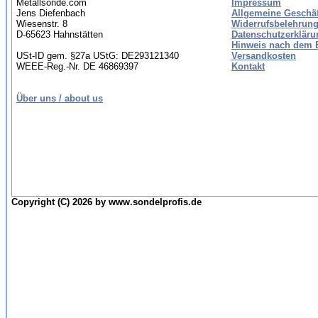
Metallsonde.com
Impressum
Jens Diefenbach
Allgemeine Geschä
Wiesenstr. 8
Widerrufsbelehrung
D-65623 Hahnstätten
Datenschutzerkläru
Hinweis nach dem B
USt-ID gem. §27a UStG: DE293121340
Versandkosten
WEEE-Reg.-Nr. DE 46869397
Kontakt
Über uns / about us
Copyright (C) 2026 by www.sondelprofis.de