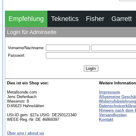
Empfehlung
Teknetics
Fisher
Garrett
Login für Adminseite
Vorname/Nachname:
Passwort:
Dies ist ein Shop von:
Weitere Information
Metallsonde.com
Impressum
Jens Diefenbach
Allgemeine Geschä
Wiesenstr. 8
Widerrufsbelehrung
D-65623 Hahnstätten
Datenschutzerkläru
Hinweis nach dem B
USt-ID gem. §27a UStG: DE293121340
Versandkosten
WEEE-Reg.-Nr. DE 46869397
Kontakt
Über uns / about us